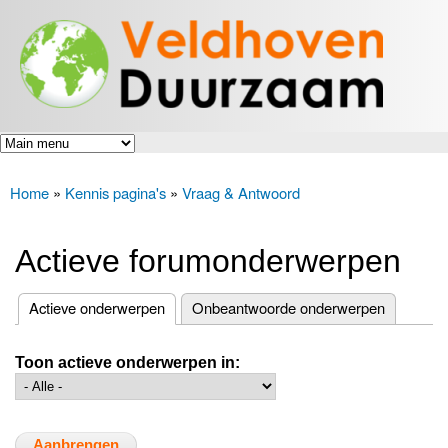
Veldhoven
Overslaan
Energiek
Duurzaam
en naar
naar de
toekomst
de inhoud
gaan
Home
»
Kennis pagina's
»
Vraag & Antwoord
U bent hier
Actieve forumonderwerpen
(actieve tabblad)
Actieve onderwerpen
Onbeantwoorde onderwerpen
Primaire tabs
Toon actieve onderwerpen in: