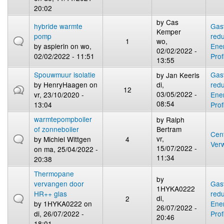
20:02
by
Cas
hybride warmte
Gas
Kemper
pomp
redu
1
wo,
by
aspierin
on wo,
Ene
02/02/2022 -
02/02/2022 - 11:51
Prof
13:55
Spouwmuur isolatie
Gas
by
Jan Keeris
by
HenryHaagen
on
di,
redu
12
03/05/2022 -
vr, 23/10/2020 -
Ene
08:54
13:04
Prof
warmtepompboiler
by
Ralph
of zonneboiler
Bertram
Cent
vr,
by
Michiel Wittgen
4
Ver
15/07/2022 -
on ma, 25/04/2022 -
11:34
20:38
Thermopane
by
vervangen door
Gas
1HYKA0222
HR++ glas
redu
di,
2
by
1HYKA0222
on
Ene
26/07/2022 -
di, 26/07/2022 -
Prof
20:46
18:01