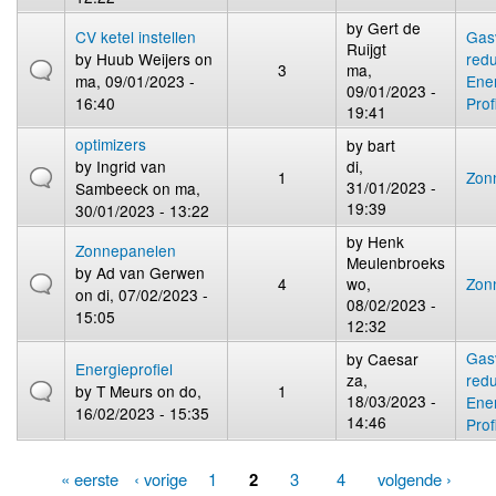
by
Gert de
CV ketel instellen
Gas
Ruijgt
by
Huub Weijers
on
redu
3
ma,
ma, 09/01/2023 -
Ene
09/01/2023 -
16:40
Prof
19:41
optimizers
by
bart
by
Ingrid van
di,
1
Zon
31/01/2023 -
Sambeeck
on ma,
19:39
30/01/2023 - 13:22
by
Henk
Zonnepanelen
Meulenbroeks
by
Ad van Gerwen
4
wo,
Zon
on di, 07/02/2023 -
08/02/2023 -
15:05
12:32
Gas
by
Caesar
Energieprofiel
za,
redu
by
T Meurs
on do,
1
18/03/2023 -
Ene
16/02/2023 - 15:35
14:46
Prof
« eerste
‹ vorige
1
2
3
4
volgende ›