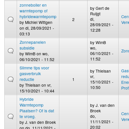
zonneboiler en
by
Gert de
warmtepomp of
Ruijgt
hybridewarmtepomp
Cent
di,
2
by
Michiel Wittgen
Ver
28/09/2021 -
on di, 28/09/2021 -
12:28
03:13
Zonnepanelen
by
WimB
subsidie
wo,
Zon
06/10/2021 -
by
WimB
on wo,
11:52
06/10/2021 - 11:52
Slimme tips voor
Gas
by
Thielsan
gasverbruik
vr,
redu
reductie
1
15/10/2021 -
Ene
by
Thielsan
on vr,
10:50
Prof
15/10/2021 - 10:44
Hybride
Warmtepomp
by
J. van den
Plaatsen? Of is dat
Broek
Cent
do,
te vroeg.
Ver
11/11/2021 -
by
J. van den Broek
20:02
on do, 11/11/2021 -