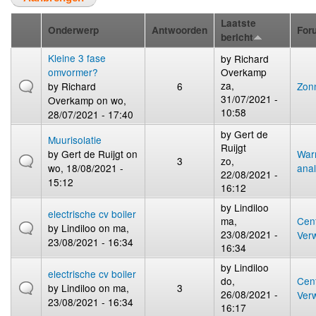
Laatste
Onderwerp
Antwoorden
For
bericht
Kleine 3 fase
by
Richard
omvormer?
Overkamp
za,
by
Richard
6
Zon
31/07/2021 -
Overkamp
on wo,
10:58
28/07/2021 - 17:40
by
Gert de
Muurisolatie
Ruijgt
by
Gert de Ruijgt
on
War
3
zo,
wo, 18/08/2021 -
ana
22/08/2021 -
15:12
16:12
by
Lindiloo
electrische cv boiler
ma,
Cent
by
Lindiloo
on ma,
23/08/2021 -
Ver
23/08/2021 - 16:34
16:34
by
Lindiloo
electrische cv boiler
do,
Cent
by
Lindiloo
on ma,
3
26/08/2021 -
Ver
23/08/2021 - 16:34
16:17