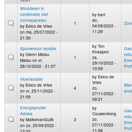
Winddelen in
combinatie met
by
bart
zonnepanelen
do,
1
Zon
04/08/2022 -
by
Eelco de Vries
11:29
on ma, 25/07/2022 -
21:30
by
Ton
Spouwmuur isolatie
Gas
Knaapen
by
Glenn Matsu
redu
1
za,
Matsu
on vr,
Ene
29/10/2022 -
28/10/2022 - 21:07
Prof
10:59
by
Eelco de
Vloerisolatie
Vries
by
Eelco de Vries
War
4
zo,
on vr, 25/11/2022 -
ana
27/11/2022 -
21:59
09:21
Energieprofiel
by
Gas
Advies
Couwenberg
redu
zo,
by
MaikelvanGulik
2
Ene
27/11/2022 -
on zo, 25/09/2022 -
Prof
11:06
12:22