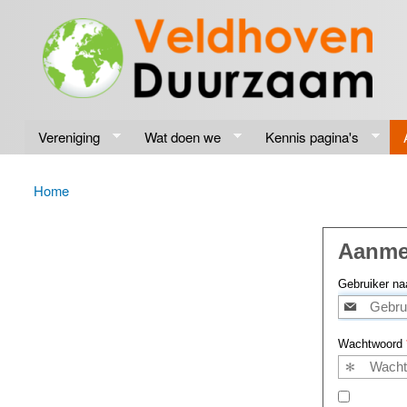
Veldhoven
Energiek
Duurzaam
naar de
toekomst
Vereniging
Wat doen we
Kennis pagina's
Home
U bent hier
Aanme
Gebruiker na
Wachtwoord