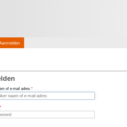
Overslaan
en naar
de inhoud
gaan
Aanmelden
lden
am of e-mail adres
*
*