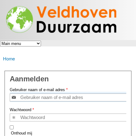
Veldhoven
Overslaan
Energiek
Duurzaam
en naar
naar de
toekomst
de inhoud
gaan
Home
U bent hier
Aanmelden
Gebruiker naam of e-mail adres
*
Wachtwoord
*
Onthoud mij