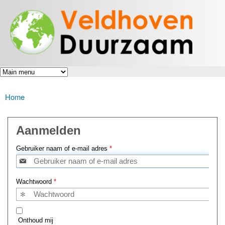
Veldhoven
Overslaan
Energiek
Duurzaam
en naar
naar de
toekomst
de inhoud
gaan
Home
U bent hier
Aanmelden
Gebruiker naam of e-mail adres
*
Wachtwoord
*
Onthoud mij