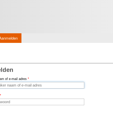
Overslaan
en naar
de inhoud
gaan
Aanmelden
lden
am of e-mail adres
*
*