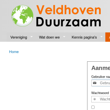
Veldhoven
Energiek
Duurzaam
naar de
toekomst
Vereniging
Wat doen we
Kennis pagina's
Home
U bent hier
Aanme
Gebruiker na
Wachtwoord