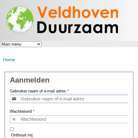
Veldhoven
Overslaan
Energiek
Duurzaam
en naar
naar de
toekomst
de inhoud
gaan
Home
U bent hier
Aanmelden
Gebruiker naam of e-mail adres
*
Wachtwoord
*
Onthoud mij