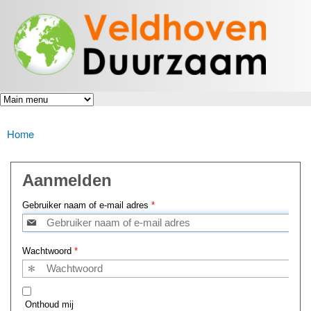
Veldhoven
Overslaan
Energiek
Duurzaam
en naar
naar de
toekomst
de inhoud
gaan
Home
U bent hier
Aanmelden
Gebruiker naam of e-mail adres
*
Wachtwoord
*
Onthoud mij