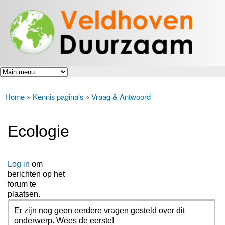
Veldhoven
Overslaan
Energiek
Duurzaam
en naar
naar de
toekomst
de inhoud
gaan
Home
»
Kennis pagina's
»
Vraag & Antwoord
U bent hier
Ecologie
Log in
om
berichten op het
forum te
plaatsen.
Er zijn nog geen eerdere vragen gesteld over dit
onderwerp. Wees de eerste!