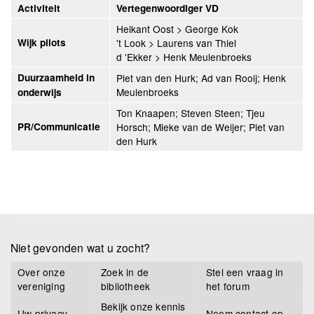
Activiteit
Vertegenwoordiger VD
Heikant Oost > George Kok
Wijk pilots
't Look > Laurens van Thiel
d 'Ekker > Henk Meulenbroeks
Duurzaamheid in
Piet van den Hurk; Ad van Rooij; Henk
Meulenbroeks
onderwijs
Ton Knaapen; Steven Steen; Tjeu
PR/Communicatie
Horsch; Mieke van de Weijer; Piet van
den Hurk
Niet gevonden wat u zocht?
Over onze
Zoek in de
Stel een vraag in
vereniging
bibliotheek
het forum
Bekijk onze kennis
Uw privacy
Neem contact op