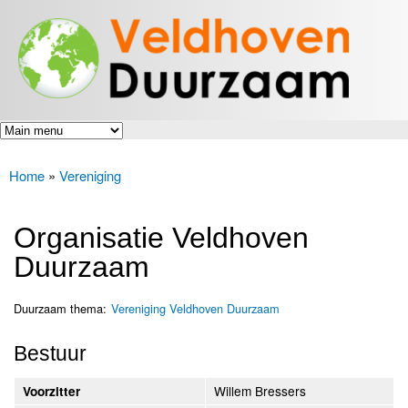
Veldhoven
Overslaan
Energiek
Duurzaam
en naar
naar de
toekomst
de inhoud
gaan
Home
»
Vereniging
U bent hier
Organisatie Veldhoven
Duurzaam
Duurzaam thema:
Vereniging Veldhoven Duurzaam
Bestuur
Willem Bressers
Voorzitter