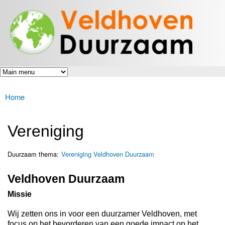
Veldhoven
Overslaan
Energiek
Duurzaam
en naar
naar de
toekomst
de inhoud
gaan
Home
U bent hier
Vereniging
Duurzaam thema:
Vereniging Veldhoven Duurzaam
Veldhoven Duurzaam
Missie
Wij zetten ons in voor een duurzamer Veldhoven, met
focus op het bevorderen van een goede impact op het