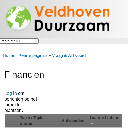
Veldhoven
Overslaan
Energiek
Duurzaam
en naar
naar de
toekomst
de inhoud
gaan
Home
»
Kennis pagina's
»
Vraag & Antwoord
U bent hier
Financien
Log in
om
berichten op het
forum te
plaatsen.
Topic / Topic
Laatste bericht
Antwoorden
starter