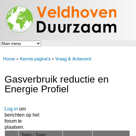
Veldhoven
Overslaan
Energiek
Duurzaam
en naar
naar de
toekomst
de inhoud
gaan
Home
»
Kennis pagina's
»
Vraag & Antwoord
U bent hier
Gasverbruik reductie en
Energie Profiel
Log in
om
berichten op het
forum te
plaatsen.
Topic / Topic