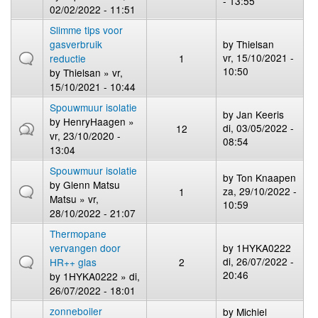
- 13:55
02/02/2022 - 11:51
Slimme tips voor
gasverbruik
by
Thielsan
vr, 15/10/2021 -
reductie
1
10:50
by
Thielsan
» vr,
15/10/2021 - 10:44
Spouwmuur isolatie
by
Jan Keeris
by
HenryHaagen
»
di, 03/05/2022 -
12
vr, 23/10/2020 -
08:54
13:04
Spouwmuur isolatie
by
Ton Knaapen
by
Glenn Matsu
za, 29/10/2022 -
1
Matsu
» vr,
10:59
28/10/2022 - 21:07
Thermopane
vervangen door
by
1HYKA0222
di, 26/07/2022 -
HR++ glas
2
20:46
by
1HYKA0222
» di,
26/07/2022 - 18:01
zonneboiler
by
Michiel