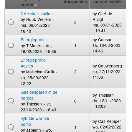
Antwoorden
Laatste bericht
starter
CV ketel instellen
by
Gert de
by
Huub Weijers
»
Ruijgt
3
ma, 09/01/2023
ma, 09/01/2023 -
- 19:41
16:40
Energieprofiel
by
Caesar
za, 18/03/2023 -
by
T Meurs
» do,
1
14:46
16/02/2023 - 15:35
Energieprofiel
Advies
by
Couwenberg
zo, 27/11/2022 -
by
MaikelvanGulik
»
2
11:06
zo, 25/09/2022 -
12:22
Gas besparen in de
by
Thielsan
horeca
do, 12/11/2020
6
by
Thielsan
» vr,
- 12:02
23/10/2020 - 18:43
hybride warmte
by
Cas Kemper
pomp
wo, 02/02/2022
1
by
aspierin
» wo,