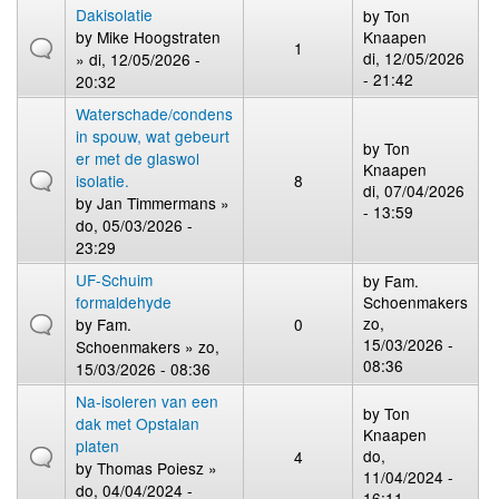
Dakisolatie
by
Ton
by
Mike Hoogstraten
Knaapen
1
di, 12/05/2026
» di, 12/05/2026 -
- 21:42
20:32
Waterschade/condens
in spouw, wat gebeurt
by
Ton
er met de glaswol
Knaapen
isolatie.
8
di, 07/04/2026
by
Jan Timmermans
»
- 13:59
do, 05/03/2026 -
23:29
UF-Schuim
by
Fam.
formaldehyde
Schoenmakers
zo,
by
Fam.
0
15/03/2026 -
Schoenmakers
» zo,
08:36
15/03/2026 - 08:36
Na-isoleren van een
by
Ton
dak met Opstalan
Knaapen
platen
do,
4
by
Thomas Poiesz
»
11/04/2024 -
do, 04/04/2024 -
16:11