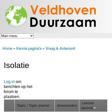
Veldhoven
Overslaan
Energiek
Duurzaam
en naar
naar de
toekomst
de inhoud
gaan
Home
»
Kennis pagina's
»
Vraag & Antwoord
U bent hier
Isolatie
Log in
om
berichten op het
forum te
plaatsen.
Laatste
Topic / Topic starter
Antwoorden
bericht