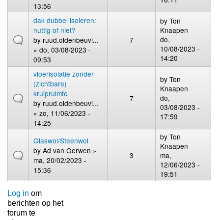
13:56
dak dubbel isoleren:
by
Ton
nuttig of niet?
Knaapen
do,
by
ruud.oldenbeuvi...
7
10/08/2023 -
» do, 03/08/2023 -
14:20
09:53
vloerisolatie zonder
by
Ton
(zichtbare)
Knaapen
kruipruimte
do,
7
by
ruud.oldenbeuvi...
03/08/2023 -
» zo, 11/06/2023 -
17:59
14:25
by
Ton
Glaswol/Steenwol
Knaapen
by
Ad van Gerwen
»
3
ma,
ma, 20/02/2023 -
12/06/2023 -
15:36
19:51
Log in
om
berichten op het
forum te