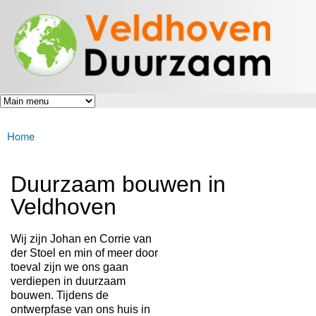
Veldhoven
Overslaan
Energiek
Duurzaam
en naar
naar de
toekomst
de inhoud
gaan
Home
U bent hier
Duurzaam bouwen in
Veldhoven
Wij zijn Johan en Corrie van
der Stoel en min of meer door
toeval zijn we ons gaan
verdiepen in duurzaam
bouwen. Tijdens de
ontwerpfase van ons huis in