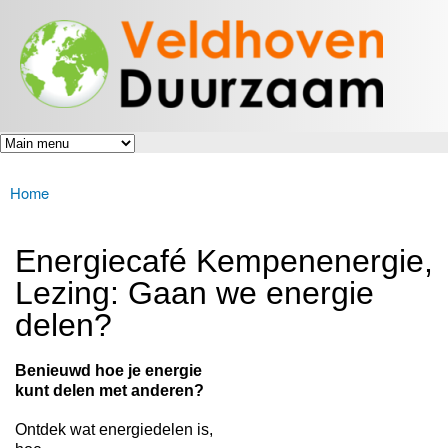
Veldhoven
Overslaan
Energiek
Duurzaam
en naar
naar de
toekomst
de inhoud
gaan
Home
U bent hier
Energiecafé Kempenenergie,
Lezing: Gaan we energie
delen?
Benieuwd hoe je energie
kunt delen met anderen?
Ontdek wat energiedelen is,