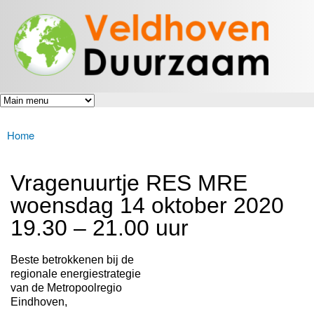
Veldhoven
Overslaan
Energiek
Duurzaam
en naar
naar de
toekomst
de inhoud
gaan
Home
U bent hier
Vragenuurtje RES MRE
woensdag 14 oktober 2020
19.30 – 21.00 uur
Beste betrokkenen bij de
regionale energiestrategie
van de Metropoolregio
Eindhoven,