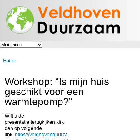
Veldhoven
Overslaan
Energiek
Duurzaam
en naar
naar de
toekomst
de inhoud
gaan
Home
U bent hier
Workshop: “Is mijn huis
geschikt voor een
warmtepomp?”
Wilt u de
presentatie terugkijken klik
dan op volgende
link:
https://veldhovenduurza