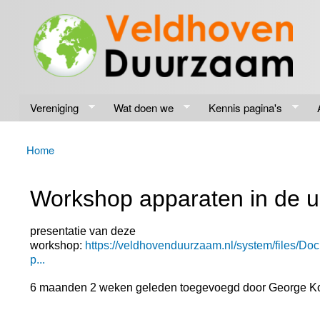
Veldhoven
Energiek
Duurzaam
naar de
toekomst
Vereniging
Wat doen we
Kennis pagina's
Home
U bent hier
Workshop apparaten in de ui
presentatie van deze
workshop:
https://veldhovenduurzaam.nl/system/files/
p...
6 maanden 2 weken geleden toegevoegd door
George K