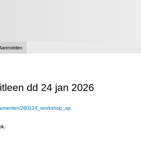
Overslaan
en naar
de inhoud
gaan
Aanmelden
tleen dd 24 jan 2026
Documenten/260124_workshop_ap
ok
.