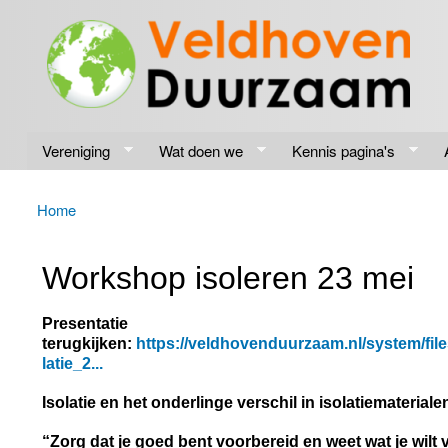
Veldhoven
Energiek
Duurzaam
naar de
toekomst
Vereniging
Wat doen we
Kennis pagina's
Home
U bent hier
Workshop isoleren 23 mei
Presentatie
terugkijken:
https://veldhovenduurzaam.nl/system/f
latie_2...
Isolatie en het onderlinge verschil in isolatiemateriale
“Zorg dat je goed bent voorbereid en weet wat je wilt v