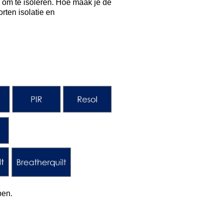
ol om te isoleren. Hoe maak je de
rten isolatie en
pen
.