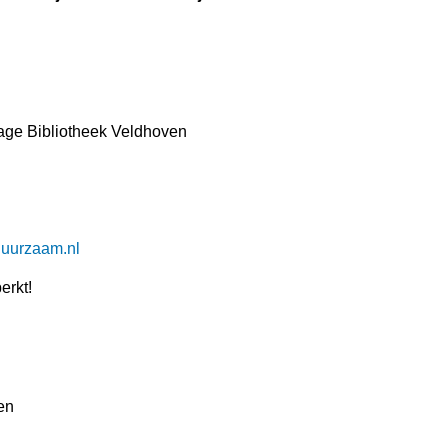
age Bibliotheek Veldhoven
uurzaam.nl
erkt!
en