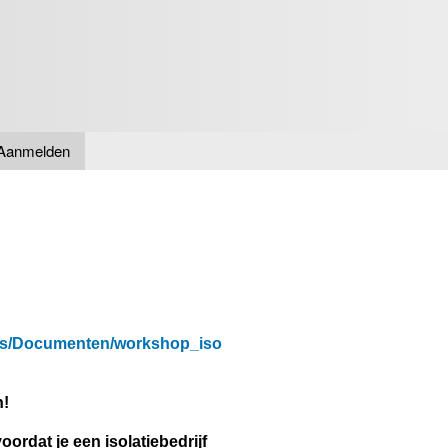
Overslaan
en naar
de inhoud
gaan
Aanmelden
iles/Documenten/workshop_iso
n!
oordat je een isolatiebedrijf