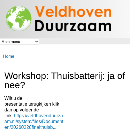
Veldhoven
Overslaan
Energiek
Duurzaam
en naar
naar de
toekomst
de inhoud
gaan
Home
U bent hier
Workshop: Thuisbatterij: ja of
nee?
Wilt u de
presentatie terugkijken klik
dan op volgende
link:
https://veldhovenduurza
am.nl/system/files/Document
en/20260228finalthuisb...