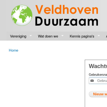
Veldhoven
Energiek
Duurzaam
naar de
toekomst
Vereniging
Wat doen we
Kennis pagina's
Home
U bent hier
Wachtw
Gebruikersn