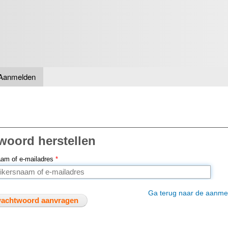
Overslaan
en naar
de inhoud
gaan
Aanmelden
oord herstellen
aam of e-mailadres
*
Ga terug naar de aanme