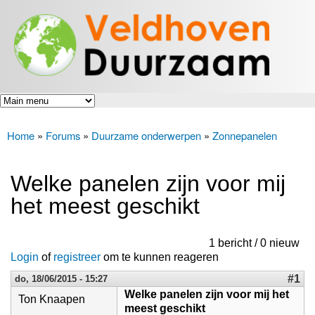
Veldhoven
Overslaan
Energiek
Duurzaam
en naar
naar de
toekomst
de inhoud
gaan
Home
»
Forums
»
Duurzame onderwerpen
»
Zonnepanelen
U bent hier
Welke panelen zijn voor mij
het meest geschikt
1 bericht / 0 nieuw
Login
of
registreer
om te kunnen reageren
#1
do, 18/06/2015 - 15:27
Welke panelen zijn voor mij het
Ton Knaapen
meest geschikt