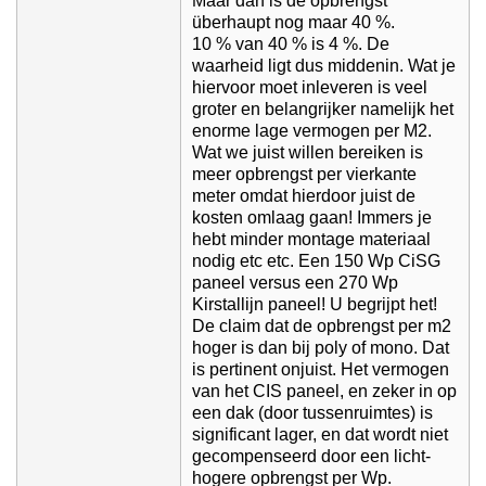
Maar dan is de opbrengst
überhaupt nog maar 40 %.
10 % van 40 % is 4 %. De
waarheid ligt dus middenin. Wat je
hiervoor moet inleveren is veel
groter en belangrijker namelijk het
enorme lage vermogen per M2.
Wat we juist willen bereiken is
meer opbrengst per vierkante
meter omdat hierdoor juist de
kosten omlaag gaan! Immers je
hebt minder montage materiaal
nodig etc etc. Een 150 Wp CiSG
paneel versus een 270 Wp
Kirstallijn paneel! U begrijpt het!
De claim dat de opbrengst per m2
hoger is dan bij poly of mono. Dat
is pertinent onjuist. Het vermogen
van het CIS paneel, en zeker in op
een dak (door tussenruimtes) is
significant lager, en dat wordt niet
gecompenseerd door een licht-
hogere opbrengst per Wp.