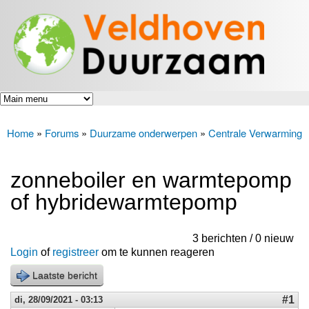
Veldhoven
Overslaan
Energiek
Duurzaam
en naar
naar de
toekomst
de inhoud
gaan
Home
»
Forums
»
Duurzame onderwerpen
»
Centrale Verwarming
U bent hier
zonneboiler en warmtepomp
of hybridewarmtepomp
3 berichten / 0 nieuw
Login
of
registreer
om te kunnen reageren
Laatste bericht
#1
di, 28/09/2021 - 03:13