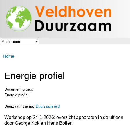
Veldhoven
Overslaan
Energiek
Duurzaam
en naar
naar de
toekomst
de inhoud
gaan
Home
U bent hier
Energie profiel
Document groep:
Energie profiel
Duurzaam thema:
Duurzaamheid
Workshop op 24-1-2026: overzicht apparaten in de uitleen
door George Kok en Hans Bollen