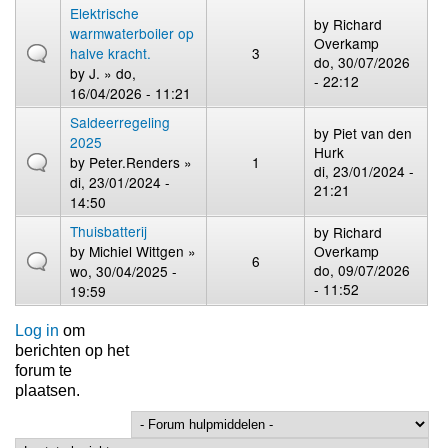
Elektrische
by
Richard
warmwaterboiler op
Overkamp
halve kracht.
3
do, 30/07/2026
by
J.
» do,
- 22:12
16/04/2026 - 11:21
Saldeerregeling
by
Piet van den
2025
Hurk
by
Peter.Renders
»
1
di, 23/01/2024 -
di, 23/01/2024 -
21:21
14:50
Thuisbatterij
by
Richard
by
Michiel Wittgen
»
Overkamp
6
do, 09/07/2026
wo, 30/04/2025 -
- 11:52
19:59
Log in
om
berichten op het
forum te
plaatsen.