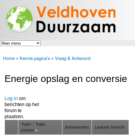
Veldhoven
Overslaan
Energiek
Duurzaam
en naar
naar de
toekomst
de inhoud
gaan
Home
»
Kennis pagina's
»
Vraag & Antwoord
U bent hier
Energie opslag en conversie
Log in
om
berichten op het
forum te
plaatsen.
Topic / Topic
Antwoorden
Laatste bericht
starter