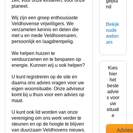
zelf, voor onze kinderen, voor onze
gepla
planeet.
nd
Wij zijn een groep enthousiaste
Veldhovense vrijwilligers. We
Bekijk
verzamelen kennis en delen die
oude
met u en mede Veldhovenaren,
webin
persoonlijk en laagdrempelig.
ars
We helpen huizen te
verduurzamen en te besparen op
energie. Kunnen wij u ook helpen?
Kies
hier
U kunt registreren op de site en
het
daarna ons advies vragen voor uw
beste
eigen woonsituatie. Onze adviseur
advie
komt bij u thuis voor een advies op
s voor
maat.
uw
situati
U kunt ook lid worden van onze
e
vereniging om ons werk verder te
steunen en op de hoogte te blijven
Advies
van duurzaam Veldhovens nieuws.