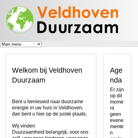
Veldhoven
Overslaan
Energiek
Duurzaam
en naar
naar de
toekomst
de inhoud
gaan
Welkom bij Veldhoven
Age
Duurzaam
nda
Er zijn
op dit
Bent u benieuwd naar duurzame
mome
energie in uw huis in Veldhoven,
nt
dan bent u hier op de juiste plaats.
geen
evene
Wij vinden
mente
Duurzaamheid belangrijk, voor ons
n