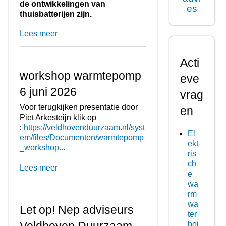
de ontwikkelingen van
es
thuisbatterijen zijn.
Lees meer
Acti
workshop warmtepomp
eve
6 juni 2026
vrag
Voor terugkijken presentatie door
en
Piet Arkesteijn klik op
:
https://veldhovenduurzaam.nl/syst
El
em/files/Documenten/warmtepomp
ekt
_workshop...
ris
ch
Lees meer
e
wa
rm
wa
Let op! Nep adviseurs
ter
boi