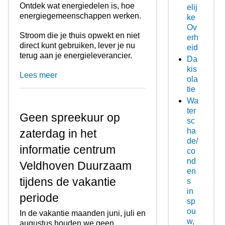
Ontdek wat energiedelen is, hoe
elij
energiegemeenschappen werken.
ke
Ov
Stroom die je thuis opwekt en niet
erh
direct kunt gebruiken, lever je nu
eid
terug aan je energieleverancier.
Da
kis
Lees meer
ola
tie
Wa
ter
Geen spreekuur op
sc
ha
zaterdag in het
de/
informatie centrum
co
nd
Veldhoven Duurzaam
en
tijdens de vakantie
s
in
periode
sp
ou
In de vakantie maanden juni, juli en
w,
augustus houden we geen