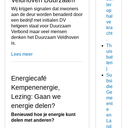
Veldhoven Duurzaam
ler
Wij krijgen signalen dat inwoners
op
aan de deur worden benaderd door
hal
een bedrijf met initialen DV
ve
hetgeen staat voor Duurzaam
kra
Verbond maar veel mensen
cht
denken het Duurzaam Veldhoven
.
is.
Th
uis
Lees meer
bat
teri
j
Su
Energiecafé
bsi
Kempenenergie,
die
Ge
Lezing: Gaan we
me
ent
energie delen?
e
Benieuwd hoe je energie kunt
en
delen met anderen?
La
nd