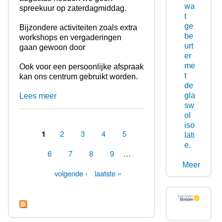
wa
spreekuur op zaterdagmiddag.
t
ge
Bijzondere activiteiten zoals extra
be
workshops en vergaderingen
urt
gaan gewoon door
er
me
Ook voor een persoonlijke afspraak
t
kan ons centrum gebruikt worden.
de
gla
Lees meer
sw
ol
iso
1
2
3
4
5
lati
Pagina's
e.
6
7
8
9
…
Meer
volgende ›
laatste »