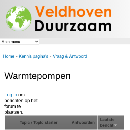
Veldhoven
Overslaan
Energiek
Duurzaam
en naar
naar de
toekomst
de inhoud
gaan
Home
»
Kennis pagina's
»
Vraag & Antwoord
U bent hier
Warmtepompen
Log in
om
berichten op het
forum te
plaatsen.
Laatste
Topic / Topic starter
Antwoorden
bericht