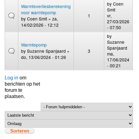
by
Coen
Warmteverliesberekening
Smit
voor warmtepomp
1
vr,
by
Coen Smit
» za,
27/03/2026
14/02/2026 - 12:12
- 07:50
by
Suzanne
Warmtepomp
Spanjaard
by
Suzanne Spanjaard
»
3
ma,
do, 13/06/2024 - 01:26
17/06/2024
- 00:21
Log in
om
berichten op het
forum te
plaatsen.
Sorteer op
Sorteren