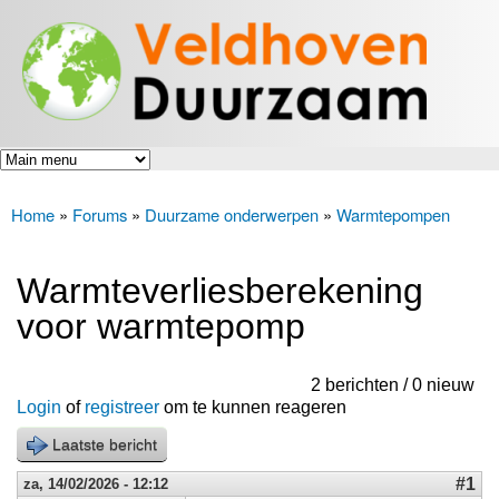
Veldhoven
Overslaan
Energiek
Duurzaam
en naar
naar de
toekomst
de inhoud
gaan
Home
»
Forums
»
Duurzame onderwerpen
»
Warmtepompen
U bent hier
Warmteverliesberekening
voor warmtepomp
2 berichten / 0 nieuw
Login
of
registreer
om te kunnen reageren
Laatste bericht
#1
za, 14/02/2026 - 12:12