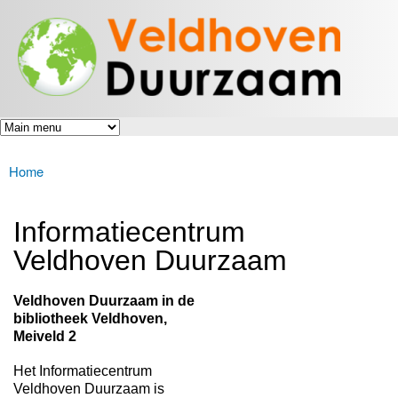
Veldhoven
Overslaan
Energiek
Duurzaam
en naar
naar de
toekomst
de inhoud
gaan
Home
U bent hier
Informatiecentrum
Veldhoven Duurzaam
Veldhoven Duurzaam in de
bibliotheek Veldhoven,
Meiveld 2
Het Informatiecentrum
Veldhoven Duurzaam is