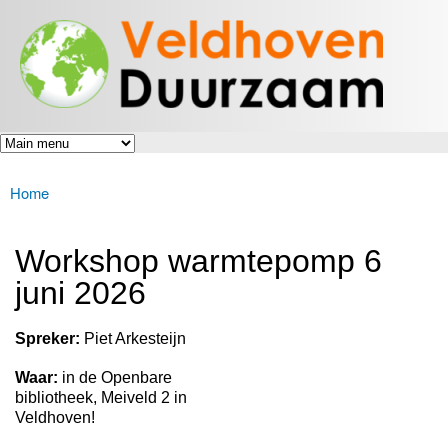
Veldhoven
Overslaan
Energiek
Duurzaam
en naar
naar de
toekomst
de inhoud
gaan
Home
U bent hier
Workshop warmtepomp 6
juni 2026
Spreker:
Piet Arkesteijn
Waar:
in de Openbare
bibliotheek, Meiveld 2 in
Veldhoven!