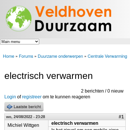
Veldhoven
Overslaan
Energiek
Duurzaam
en naar
naar de
toekomst
de inhoud
gaan
Home
»
Forums
»
Duurzame onderwerpen
»
Centrale Verwarming
U bent hier
electrisch verwarmen
2 berichten / 0 nieuw
Login
of
registreer
om te kunnen reageren
Laatste bericht
#1
wo, 24/08/2022 - 23:28
electrisch verwarmen
Michiel Wittgen