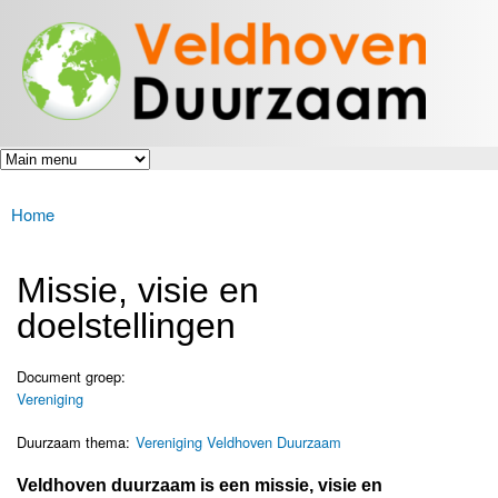
Veldhoven
Overslaan
Energiek
Duurzaam
en naar
naar de
toekomst
de inhoud
gaan
Home
U bent hier
Missie, visie en
doelstellingen
Document groep:
Vereniging
Duurzaam thema:
Vereniging Veldhoven Duurzaam
Veldhoven duurzaam is een missie, visie en