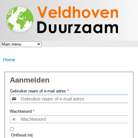
Veldhoven
Overslaan
Energiek
Duurzaam
en naar
naar de
toekomst
de inhoud
gaan
Home
U bent hier
Aanmelden
Gebruiker naam of e-mail adres
*
Wachtwoord
*
Onthoud mij