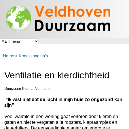
Veldhoven
Overslaan
Energiek
Duurzaam
en naar
naar de
toekomst
de inhoud
gaan
Home
»
Kennis pagina's
U bent hier
Ventilatie en kierdichtheid
Duurzaam thema:
Ventilatie
“Ik wist niet dat de lucht in mijn huis zo ongezond kan
zijn”
Veel warmte in een woning gaat verloren door kieren en
gaten en niet te vergeten alle roosters, klapraampjes en
dauerlufters. De eenvoudigste manier om energie te