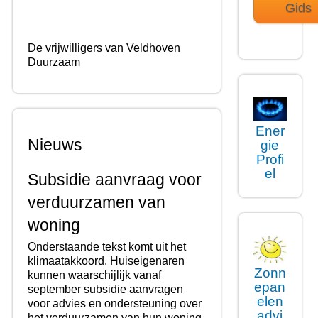
Gids
De vrijwilligers van Veldhoven
Duurzaam
Ener
Nieuws
gie
Profi
el
Subsidie aanvraag voor
verduurzamen van
woning
Onderstaande tekst komt uit het
klimaatakkoord. Huiseigenaren
Zonn
kunnen waarschijlijk vanaf
epan
september subsidie aanvragen
elen
voor advies en ondersteuning over
advi
het verduurzamen van hun woning.