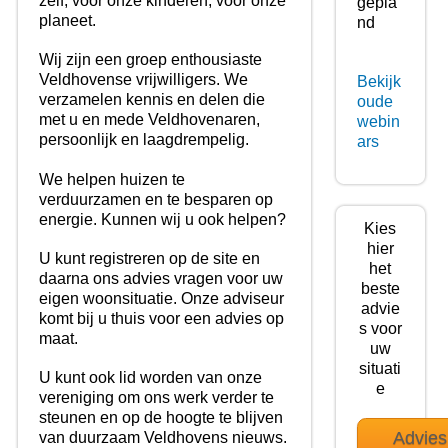
zelf, voor onze kinderen, voor onze
gepla
planeet.
nd
Wij zijn een groep enthousiaste
Veldhovense vrijwilligers. We
Bekijk
verzamelen kennis en delen die
oude
met u en mede Veldhovenaren,
webin
persoonlijk en laagdrempelig.
ars
We helpen huizen te
verduurzamen en te besparen op
energie. Kunnen wij u ook helpen?
Kies
hier
U kunt registreren op de site en
het
daarna ons advies vragen voor uw
beste
eigen woonsituatie. Onze adviseur
advie
komt bij u thuis voor een advies op
s voor
maat.
uw
situati
U kunt ook lid worden van onze
e
vereniging om ons werk verder te
steunen en op de hoogte te blijven
Advies
van duurzaam Veldhovens nieuws.