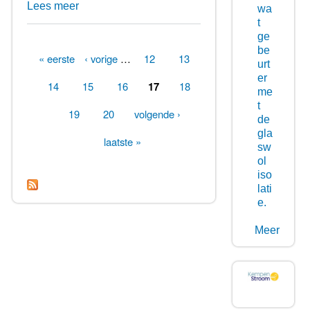
Lees meer
wa
t
ge
be
« eerste
‹ vorige
…
12
13
urt
Pagina's
er
14
15
16
17
18
me
t
19
20
volgende ›
de
gla
laatste »
sw
ol
iso
lati
e.
Meer