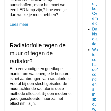
elij
aanschaffen , maar het moet wel
ke
een LED lamp zijn,? hoe weet je
Ov
dan welke je moet hebben?
erh
eid
Lees meer
Da
kis
ola
tie
Radiatorfolie tegen de
Wa
muur of tegen de
ter
sc
radiator?
ha
Een eenvoudige en goedkope
de/
manier om wat energie te besparen
co
is het aanbrengen van radiatorfolie.
nd
Vooral bij een slecht geïsoleerde
en
muur achter de radiator is deze
s
methode effectief. Bij een moderne,
in
goed geïsoleerde muur zal het
sp
effect nihil zijn.
ou
w,