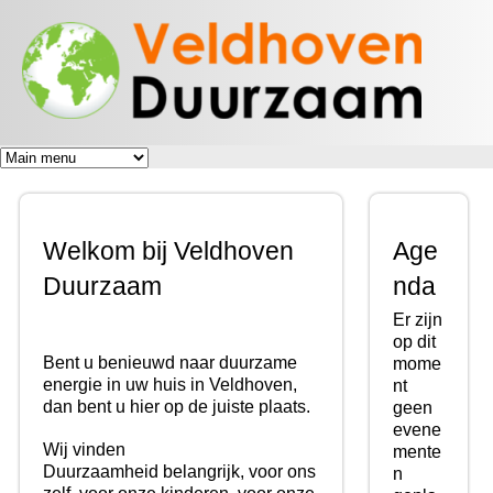
Veldhoven
Overslaan
Energiek
Duurzaam
en naar
naar de
toekomst
de inhoud
gaan
Welkom bij Veldhoven
Age
Duurzaam
nda
Er zijn
op dit
Bent u benieuwd naar duurzame
mome
energie in uw huis in Veldhoven,
nt
dan bent u hier op de juiste plaats.
geen
evene
Wij vinden
mente
Duurzaamheid belangrijk, voor ons
n