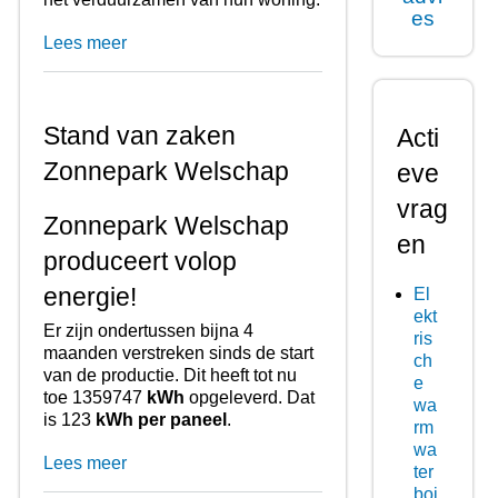
es
Lees meer
Stand van zaken
Acti
Zonnepark Welschap
eve
vrag
Zonnepark Welschap
en
produceert volop
energie!
El
ekt
Er zijn ondertussen bijna 4
ris
maanden verstreken sinds de start
ch
van de productie. Dit heeft tot nu
e
toe 1359747
kWh
opgeleverd. Dat
wa
is 123
kWh per paneel
.
rm
wa
Lees meer
ter
boi