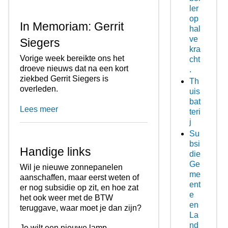
ler
op
In Memoriam: Gerrit
hal
ve
Siegers
kra
Vorige week bereikte ons het
cht
droeve nieuws dat na een kort
.
ziekbed Gerrit Siegers is
Th
overleden.
uis
bat
Lees meer
teri
j
Su
bsi
Handige links
die
Ge
Wil je nieuwe zonnepanelen
me
aanschaffen, maar eerst weten of
ent
er nog subsidie op zit, en hoe zat
e
het ook weer met de BTW
en
teruggave, waar moet je dan zijn?
La
nd
Je wilt een nieuwe lamp