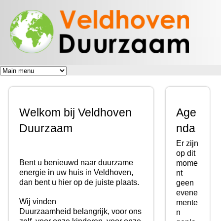
Veldhoven
Overslaan
Energiek
Duurzaam
en naar
naar de
toekomst
de inhoud
gaan
Welkom bij Veldhoven
Age
Duurzaam
nda
Er zijn
op dit
Bent u benieuwd naar duurzame
mome
energie in uw huis in Veldhoven,
nt
dan bent u hier op de juiste plaats.
geen
evene
Wij vinden
mente
Duurzaamheid belangrijk, voor ons
n