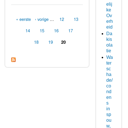
elij
ke
Ov
« eerste
‹ vorige
…
12
13
erh
Pagina's
eid
14
15
16
17
Da
kis
18
19
20
ola
tie
Wa
ter
sc
ha
de/
co
nd
en
s
in
sp
ou
w,