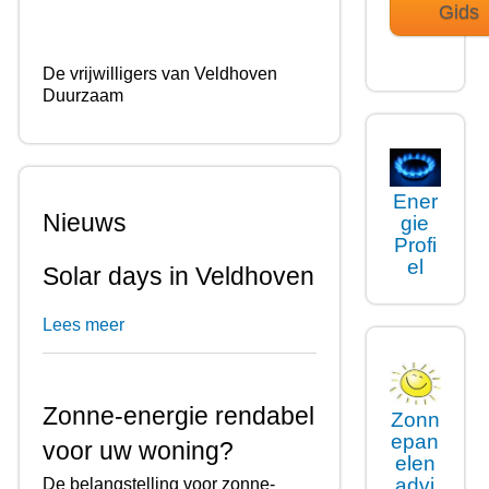
Gids
De vrijwilligers van Veldhoven
Duurzaam
Ener
Nieuws
gie
Profi
el
Solar days in Veldhoven
Lees meer
Zonne-energie rendabel
Zonn
epan
voor uw woning?
elen
advi
De belangstelling voor zonne-