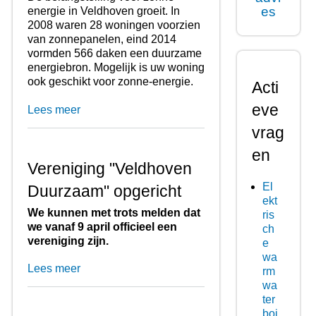
es
energie in Veldhoven groeit. In
2008 waren 28 woningen voorzien
van zonnepanelen, eind 2014
vormden 566 daken een duurzame
energiebron. Mogelijk is uw woning
ook geschikt voor zonne-energie.
Acti
eve
Lees meer
vrag
en
Vereniging "Veldhoven
El
Duurzaam" opgericht
ekt
We kunnen met trots melden dat
ris
we vanaf 9 april officieel een
ch
vereniging zijn.
e
wa
Lees meer
rm
wa
ter
boi