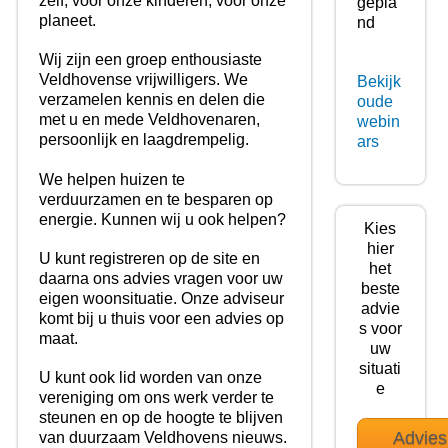
zelf, voor onze kinderen, voor onze
gepla
planeet.
nd
Wij zijn een groep enthousiaste
Veldhovense vrijwilligers. We
Bekijk
verzamelen kennis en delen die
oude
met u en mede Veldhovenaren,
webin
persoonlijk en laagdrempelig.
ars
We helpen huizen te
verduurzamen en te besparen op
energie. Kunnen wij u ook helpen?
Kies
hier
U kunt registreren op de site en
het
daarna ons advies vragen voor uw
beste
eigen woonsituatie. Onze adviseur
advie
komt bij u thuis voor een advies op
s voor
maat.
uw
situati
U kunt ook lid worden van onze
e
vereniging om ons werk verder te
steunen en op de hoogte te blijven
Advies
van duurzaam Veldhovens nieuws.