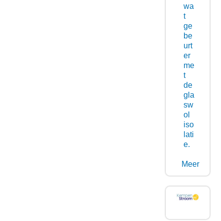
wa
t
ge
be
urt
er
me
t
de
gla
sw
ol
iso
lati
e.
Meer