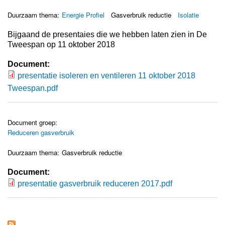
Duurzaam thema:
Energie Profiel
Gasverbruik reductie
Isolatie
Bijgaand de presentaies die we hebben laten zien in De
Tweespan op 11 oktober 2018
Document:
presentatie isoleren en ventileren 11 oktober 2018
presentatie isoleren en ventileren 11
Tweespan.pdf
oktober 2018 Tweespan.pdf
Document groep:
Reduceren gasverbruik
Duurzaam thema:
Gasverbruik reductie
Document:
presentatie gasverbruik reduceren 2017.pdf
presentatie gasverbruik reduceren
2017.pdf