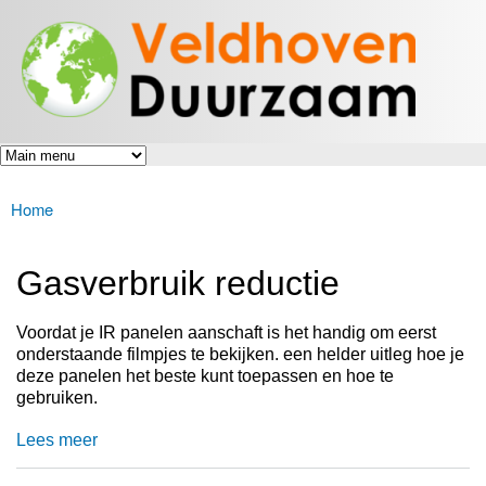
Veldhoven
Overslaan
Energiek
Duurzaam
en naar
naar de
toekomst
de inhoud
gaan
Home
U bent hier
Gasverbruik reductie
Voordat je IR panelen aanschaft is het handig om eerst
onderstaande filmpjes te bekijken. een helder uitleg hoe je
deze panelen het beste kunt toepassen en hoe te
gebruiken.
Lees meer