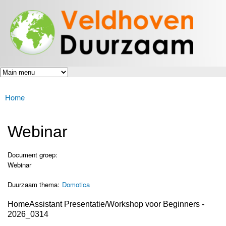
Veldhoven
Overslaan
Energiek
Duurzaam
en naar
naar de
toekomst
de inhoud
gaan
Home
U bent hier
Webinar
Document groep:
Webinar
Duurzaam thema:
Domotica
HomeAssistant Presentatie/Workshop voor Beginners -
2026_0314