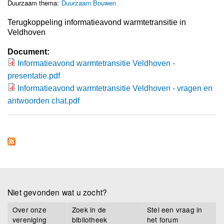
Duurzaam thema:
Duurzaam Bouwen
Terugkoppeling informatieavond warmtetransitie in
Veldhoven
Document:
Informatieavond warmtetransitie Veldhoven -
Informatieavond warmtetransitie Veldhoven
presentatie.pdf
- presentatie.pdf
Informatieavond warmtetransitie Veldhoven - vragen en
Informatieavond warmtetransitie Veldhoven
antwoorden chat.pdf
- vragen en antwoorden chat.pdf
Niet gevonden wat u zocht?
Over onze
Zoek in de
Stel een vraag in
vereniging
bibliotheek
het forum