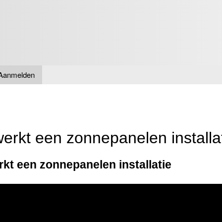
Overslaan
en naar
de inhoud
gaan
Aanmelden
erkt een zonnepanelen installa
kt een zonnepanelen installatie