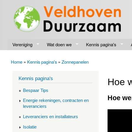
Veldhoven
Energiek
Duurzaam
naar de
toekomst
Vereniging
Wat doen we
Kennis pagina's
Home
»
Kennis pagina's
»
Zonnepanelen
U bent hier
Kennis pagina's
Hoe w
Bespaar Tips
Hoe wer
Energie rekeningen, contracten en
leveranciers
Leveranciers en installateurs
Isolatie