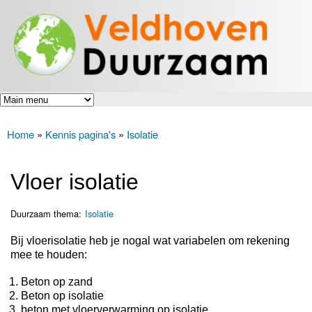
Veldhoven
Overslaan
Energiek
Duurzaam
en naar
naar de
toekomst
de inhoud
gaan
Home
»
Kennis pagina's
»
Isolatie
U bent hier
Vloer isolatie
Duurzaam thema:
Isolatie
Bij vloerisolatie heb je nogal wat variabelen om rekening
mee te houden:
Beton op zand
Beton op isolatie
beton met vloerverwarming op isolatie